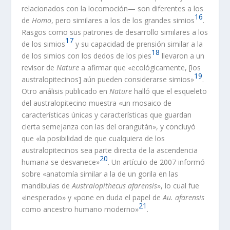
relacionados con la locomoción— son diferentes a los
16
de
Homo
, pero similares a los de los grandes simios
.
Rasgos como sus patrones de desarrollo similares a los
17
de los simios
y su capacidad de prensión similar a la
18
de los simios con los dedos de los pies
llevaron a un
revisor de
Nature
a afirmar que «ecológicamente, [los
19
australopitecinos] aún pueden considerarse simios»
.
Otro análisis publicado en
Nature
halló que el esqueleto
del australopitecino muestra «un mosaico de
características únicas y características que guardan
cierta semejanza con las del orangután», y concluyó
que «la posibilidad de que cualquiera de los
australopitecinos sea parte directa de la ascendencia
20
humana se desvanece»
. Un artículo de 2007 informó
sobre «anatomía similar a la de un gorila en las
mandíbulas de
Australopithecus afarensis
», lo cual fue
«inesperado» y «pone en duda el papel de
Au. afarensis
21
como ancestro humano moderno»
.