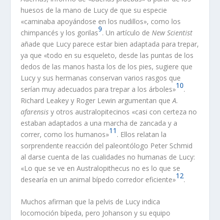
huesos de la mano de Lucy de que su especie
«caminaba apoyándose en los nudillos», como los
9
chimpancés y los gorilas
. Un artículo de
New Scientist
añade que Lucy parece estar bien adaptada para trepar,
ya que «todo en su esqueleto, desde las puntas de los
dedos de las manos hasta los de los pies, sugiere que
Lucy y sus hermanas conservan varios rasgos que
10
serían muy adecuados para trepar a los árboles»
.
Richard Leakey y Roger Lewin argumentan que
A.
afarensis
y otros australopitecinos «casi con certeza no
estaban adaptados a una marcha de zancada y a
11
correr, como los humanos»
. Ellos relatan la
sorprendente reacción del paleontólogo Peter Schmid
al darse cuenta de las cualidades no humanas de Lucy:
«Lo que se ve en Australopithecus no es lo que se
12
desearía en un animal bípedo corredor eficiente»
.
Muchos afirman que la pelvis de Lucy indica
locomoción bípeda, pero Johanson y su equipo