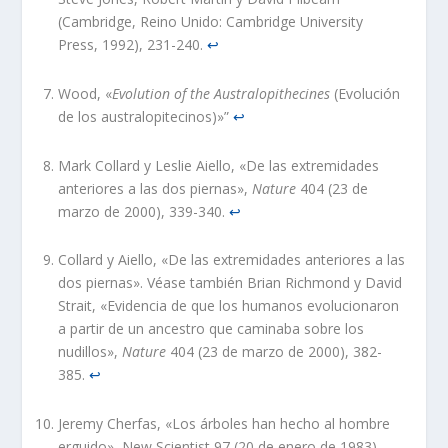
(Cambridge, Reino Unido: Cambridge University
Press, 1992), 231-240.
↩︎
Wood, «
Evolution of the Australopithecines
(Evolución
de los australopitecinos)»”
↩︎
Mark Collard y Leslie Aiello, «De las extremidades
anteriores a las dos piernas»,
Nature
404 (23 de
marzo de 2000), 339-340.
↩︎
Collard y Aiello, «De las extremidades anteriores a las
dos piernas». Véase también Brian Richmond y David
Strait, «Evidencia de que los humanos evolucionaron
a partir de un ancestro que caminaba sobre los
nudillos»,
Nature
404 (23 de marzo de 2000), 382-
385.
↩︎
Jeremy Cherfas, «Los árboles han hecho al hombre
erguido», New Scientist 97 (20 de enero de 1983),