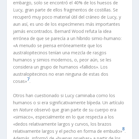
embargo, solo se encontró el 40% de los huesos de
Lucy, gran parte de ellos fragmentos de costillas. Se
recuperó muy poco material útil del cráneo de Lucy, y
aun así, es uno de los especímenes más importantes
jamás encontrados. Bernard Wood refuta la idea
errónea de que se parecía a un híbrido simio-humano:
«A menudo se piensa erróneamente que los
australopitecinos tenían una mezcla de rasgos
humanos y simios modernos, o, peor aún, se les
considera un grupo de humanos «fallidos». Los
australopitecinos no eran ninguna de estas dos
7
cosas»
.
Otros han cuestionado si Lucy caminaba como los
humanos o si era significativamente bípeda. Un artículo
en
Nature
observó que gran parte de su cuerpo era
«simiaco», especialmente en lo que respecta a los
«dedos relativamente largos y curvos, los brazos
8
relativamente largos y el pecho en forma de embudo»
.
Además, informó de «buenas pruebas» a partir de los