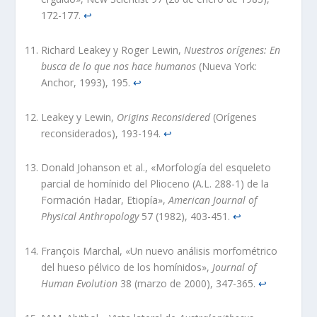
172-177.
↩︎
Richard Leakey y Roger Lewin,
Nuestros orígenes: En
busca de lo que nos hace humanos
(Nueva York:
Anchor, 1993), 195.
↩︎
Leakey y Lewin,
Origins Reconsidered
(Orígenes
reconsiderados), 193-194.
↩︎
Donald Johanson et al., «Morfología del esqueleto
parcial de homínido del Plioceno (A.L. 288-1) de la
Formación Hadar, Etiopía»,
American Journal of
Physical Anthropology
57 (1982), 403-451.
↩︎
François Marchal, «Un nuevo análisis morfométrico
del hueso pélvico de los homínidos»,
Journal of
Human Evolution
38 (marzo de 2000), 347-365.
↩︎