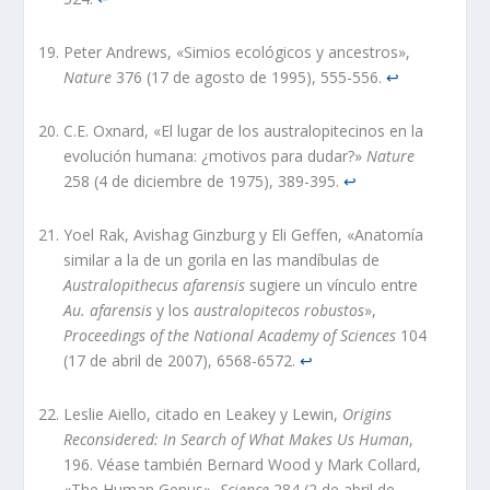
Peter Andrews, «Simios ecológicos y ancestros»,
Nature
376 (17 de agosto de 1995), 555-556.
↩︎
C.E. Oxnard, «El lugar de los australopitecinos en la
evolución humana: ¿motivos para dudar?»
Nature
258 (4 de diciembre de 1975), 389-395.
↩︎
Yoel Rak, Avishag Ginzburg y Eli Geffen, «Anatomía
similar a la de un gorila en las mandíbulas de
Australopithecus afarensis
sugiere un vínculo entre
Au. afarensis
y los
australopitecos robustos
»,
Proceedings of the National Academy of Sciences
104
(17 de abril de 2007), 6568-6572.
↩︎
Leslie Aiello, citado en Leakey y Lewin,
Origins
Reconsidered: In Search of What Makes Us Human
,
196. Véase también Bernard Wood y Mark Collard,
«The Human Genus»,
Science
284 (2 de abril de