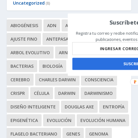
Uncategorized
(8)
Suscríbete
ABIOGÉNESIS
ADN
ADN BASURA
Registra tu correo y recibe notif
AJUSTE FINO
ANTEPASADO COMÚN
publicaciones, eventos y
ARBOL EVOLUTIVO
ARN
ARTRÓPODOS
ATP
SUSCRI
BACTERIAS
BIOLOGÍA
BIOMIMÉTICA
CEREBRO
CHARLES DARWIN
CONSCIENCIA
CRISPR
CÉLULA
DARWIN
DARWINISMO
DISEÑO INTELIGENTE
DOUGLAS AXE
ENTROPÍA
EPIGENÉTICA
EVOLUCIÓN
EVOLUCIÓN HUMANA
FLAGELO BACTERIANO
GENES
GENOMA