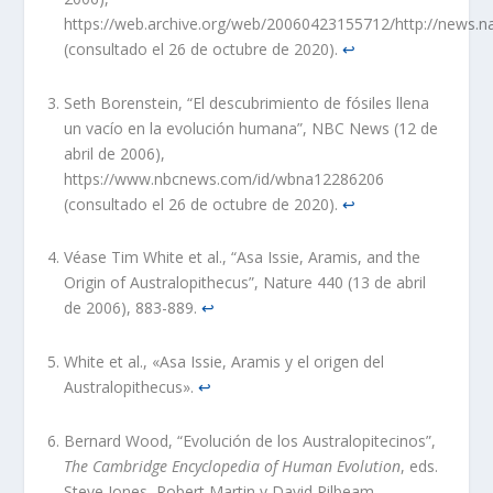
https://web.archive.org/web/20060423155712/http://news.
(consultado el 26 de octubre de 2020).
↩︎
Seth Borenstein, “El descubrimiento de fósiles llena
un vacío en la evolución humana”, NBC News (12 de
abril de 2006),
https://www.nbcnews.com/id/wbna12286206
(consultado el 26 de octubre de 2020).
↩︎
Véase Tim White et al., “Asa Issie, Aramis, and the
Origin of Australopithecus”, Nature 440 (13 de abril
de 2006), 883-889.
↩︎
White et al., «Asa Issie, Aramis y el origen del
Australopithecus».
↩︎
Bernard Wood, “Evolución de los Australopitecinos”,
The Cambridge Encyclopedia of Human Evolution
, eds.
Steve Jones, Robert Martin y David Pilbeam