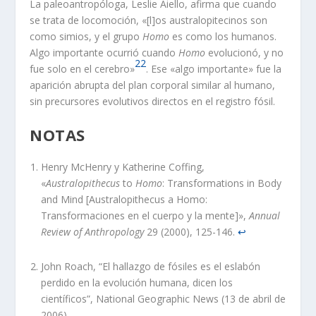
La paleoantropóloga, Leslie Aiello, afirma que cuando
se trata de locomoción, «[l]os australopitecinos son
como simios, y el grupo
Homo
es como los humanos.
Algo importante ocurrió cuando
Homo
evolucionó, y no
22
fue solo en el cerebro»
. Ese «algo importante» fue la
aparición abrupta del plan corporal similar al humano,
sin precursores evolutivos directos en el registro fósil.
NOTAS
Henry McHenry y Katherine Coffing,
«
Australopithecus
to
Homo
: Transformations in Body
and Mind [Australopithecus a Homo:
Transformaciones en el cuerpo y la mente]»,
Annual
Review of Anthropology
29 (2000), 125-146.
↩︎
John Roach, “El hallazgo de fósiles es el eslabón
perdido en la evolución humana, dicen los
científicos”, National Geographic News (13 de abril de
2006),