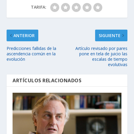
TARIFA:
ANTERIOR
SIGUIENTE
Predicciones fallidas de la
Artículo revisado ​​por pares
ascendencia común en la
pone en tela de juicio las
evolución
escalas de tiempo
evolutivas
ARTÍCULOS RELACIONADOS