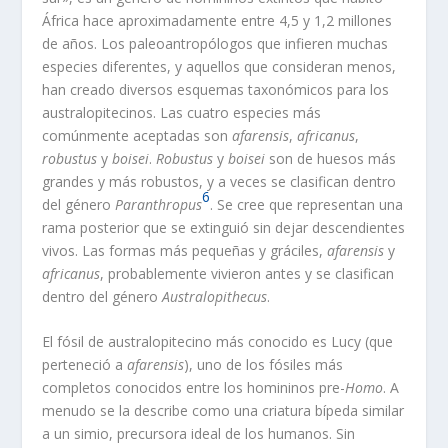
África hace aproximadamente entre 4,5 y 1,2 millones
de años. Los paleoantropólogos que infieren muchas
especies diferentes, y aquellos que consideran menos,
han creado diversos esquemas taxonómicos para los
australopitecinos. Las cuatro especies más
comúnmente aceptadas son
afarensis
,
africanus
,
robustus
y
boisei
.
Robustus
y
boisei
son de huesos más
grandes y más robustos, y a veces se clasifican dentro
6
del género
Paranthropus
. Se cree que representan una
rama posterior que se extinguió sin dejar descendientes
vivos. Las formas más pequeñas y gráciles,
afarensis
y
africanus
, probablemente vivieron antes y se clasifican
dentro del género
Australopithecus
.
El fósil de australopitecino más conocido es Lucy (que
perteneció a
afarensis
), uno de los fósiles más
completos conocidos entre los homininos pre-
Homo
. A
menudo se la describe como una criatura bípeda similar
a un simio, precursora ideal de los humanos. Sin