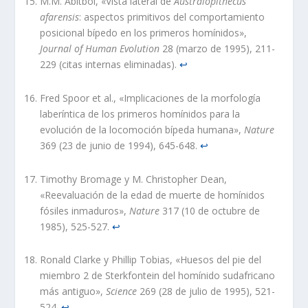
M.M. Abitbol, ​​«Vista lateral de
Australopithecus
afarensis
: aspectos primitivos del comportamiento
posicional bípedo en los primeros homínidos»,
Journal of Human Evolution
28 (marzo de 1995), 211-
229 (citas internas eliminadas).
↩︎
Fred Spoor et al., «Implicaciones de la morfología
laberíntica de los primeros homínidos para la
evolución de la locomoción bípeda humana»,
Nature
369 (23 de junio de 1994), 645-648.
↩︎
Timothy Bromage y M. Christopher Dean,
«Reevaluación de la edad de muerte de homínidos
fósiles inmaduros»,
Nature
317 (10 de octubre de
1985), 525-527.
↩︎
Ronald Clarke y Phillip Tobias, «Huesos del pie del
miembro 2 de Sterkfontein del homínido sudafricano
más antiguo»,
Science
269 (28 de julio de 1995), 521-
524.
↩︎