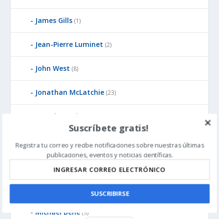
James Gills
(1)
Jean-Pierre Luminet
(2)
John West
(8)
Jonathan McLatchie
(23)
Jonathan Witt
(3)
Suscríbete gratis!
Ken Pedersen
(1)
Registra tu correo y recibe notificaciones sobre nuestras últimas
publicaciones, eventos y noticias científicas.
Kirk Durston
(6)
Larry Sanger
(1)
SUSCRIBIRSE
Michael Behe
(9)