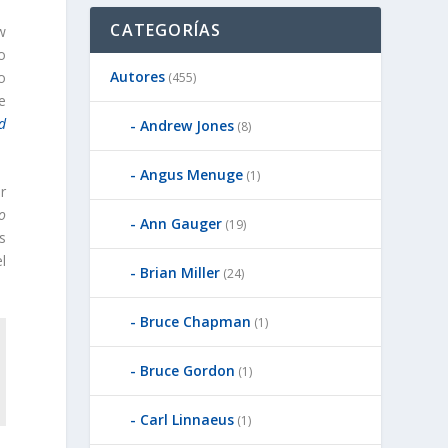
CATEGORÍAS
w
o
Autores
o
(455)
e
d
Andrew Jones
(8)
Angus Menuge
(1)
r
o
Ann Gauger
(19)
s
l
Brian Miller
(24)
Bruce Chapman
(1)
Bruce Gordon
(1)
Carl Linnaeus
(1)