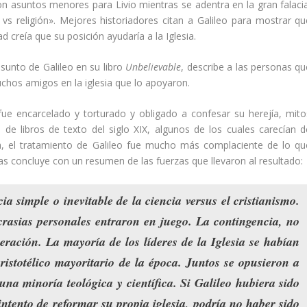
on asuntos menores para Livio mientras se adentra en la gran falacia
vs religión». Mejores historiadores citan a Galileo para mostrar qu
d creía que su posición ayudaría a la Iglesia.
sunto de Galileo en su libro
Unbelievable
, describe a las personas qu
uchos amigos en la iglesia que lo apoyaron.
fue encarcelado y torturado y obligado a confesar su herejía, mito
e libros de texto del siglo XIX, algunos de los cuales carecían d
a, el tratamiento de Galileo fue mucho más complaciente de lo qu
s concluye con un resumen de las fuerzas que llevaron al resultado:
a simple o inevitable de la ciencia versus el cristianismo.
rasias personales entraron en juego. La contingencia, no
peración. La mayoría de los líderes de la Iglesia se habían
aristotélico mayoritario de la época. Juntos se opusieron a
na minoría teológica y científica. Si Galileo hubiera sido
intento de reformar su propia iglesia, podría no haber sido