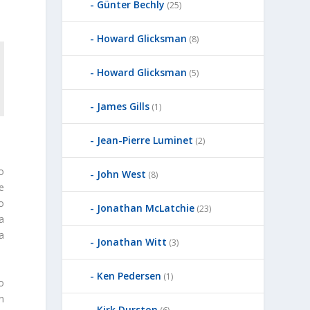
Günter Bechly
(25)
Howard Glicksman
(8)
Howard Glicksman
(5)
James Gills
(1)
Jean-Pierre Luminet
(2)
o
John West
(8)
e
o
Jonathan McLatchie
(23)
a
a
Jonathan Witt
(3)
Ken Pedersen
(1)
o
n
Kirk Durston