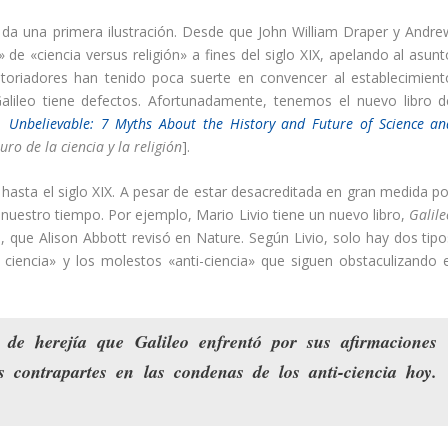
leo da una primera ilustración. Desde que John William Draper y Andre
de «ciencia versus religión» a fines del siglo XIX, apelando al asunt
storiadores han tenido poca suerte en convencer al establecimient
 Galileo tiene defectos. Afortunadamente, tenemos el nuevo libro d
a:
Unbelievable: 7 Myths About the History and Future of Science an
turo de la ciencia y la religión
].
a hasta el siglo XIX. A pesar de estar desacreditada en gran medida po
n nuestro tiempo. Por ejemplo, Mario Livio tiene un nuevo libro,
Galile
a], que Alison Abbott revisó en Nature. Según Livio, solo hay dos tipo
ciencia» y los molestos «anti-ciencia» que siguen obstaculizando e
os de
herejía
que Galileo enfrentó por sus afirmaciones
s contrapartes en las condenas de los anti-ciencia hoy
.