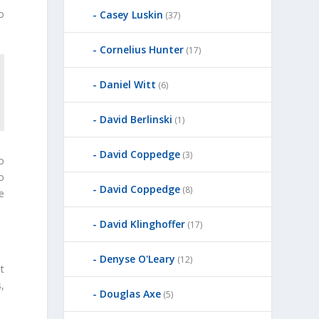
o
Casey Luskin
(37)
Cornelius Hunter
(17)
Daniel Witt
(6)
David Berlinski
(1)
David Coppedge
(3)
o
o
David Coppedge
(8)
e
David Klinghoffer
(17)
Denyse O'Leary
(12)
st
,
Douglas Axe
(5)