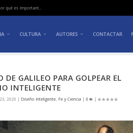
or qué es Important...
IA
CULTURA
AUTORES
CONTACTAR
O DE GALILEO PARA GOLPEAR EL
ÑO INTELIGENTE
23, 2020
|
Diseño Inteligente
,
Fe y Ciencia
|
0
|