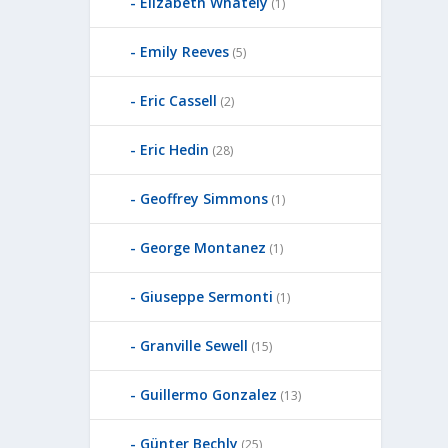
Elizabeth Whately
(1)
Emily Reeves
(5)
Eric Cassell
(2)
Eric Hedin
(28)
Geoffrey Simmons
(1)
George Montanez
(1)
Giuseppe Sermonti
(1)
Granville Sewell
(15)
Guillermo Gonzalez
(13)
Günter Bechly
(25)