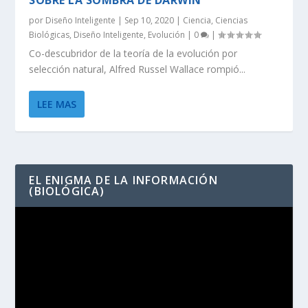
SOBRE LA SOMBRA DE DARWIN
por
Diseño Inteligente
|
Sep 10, 2020
|
Ciencia
,
Ciencias
Biológicas
,
Diseño Inteligente
,
Evolución
|
0
|
Co-descubridor de la teoría de la evolución por
selección natural, Alfred Russel Wallace rompió...
LEE MAS
EL ENIGMA DE LA INFORMACIÓN
(BIOLÓGICA)
Reproductor
de
vídeo