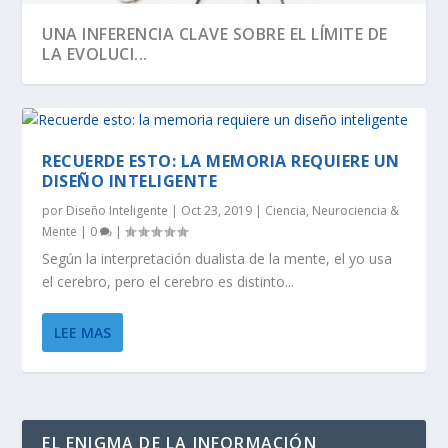
UNA INFERENCIA CLAVE SOBRE EL LÍMITE DE
LA EVOLUCI...
RECUERDE ESTO: LA MEMORIA REQUIERE UN
DISEÑO INTELIGENTE
por
Diseño Inteligente
|
Oct 23, 2019
|
Ciencia
,
Neurociencia &
Mente
|
0
|
Según la interpretación dualista de la mente, el yo usa
el cerebro, pero el cerebro es distinto...
LEE MAS
SEGÚN RICHARD DAWKINS, EL ÁRBOL DE LA
DAWKINS Y EL DÍA DE DARWIN:
EVOLUCIÓN DE LA INFORMACIÓN BIOLÓGICA:
LA VIDA ES LO MÁS ANTINATURAL DEL
¡CREAMOS LA VIDA! EH, ESPERA UN
VIDA TIENE U...
DISTINGUIENDO LA REALI...
LA DEFINICI...
UNIVERSO.
MOMENTO…
EL ENIGMA DE LA INFORMACIÓN