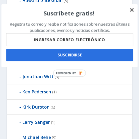
Howard Glicksman
(5)
Suscríbete gratis!
James Gills
(1)
Registra tu correo y recibe notificaciones sobre nuestras últimas
publicaciones, eventos y noticias científicas.
Jean-Pierre Luminet
(2)
John West
(8)
SUSCRIBIRSE
Jonathan McLatchie
(23)
P
Jonathan Witt
(3)
O
W
Ken Pedersen
(1)
E
R
Kirk Durston
(6)
E
D
Larry Sanger
B
(1)
Y
Michael Behe
(9)