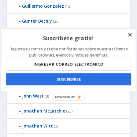
Guillermo Gonzalez
(13)
Günter Bechly
(25)
Howard Glicksman
(8)
Suscríbete gratis!
Registra tu correo y recibe notificaciones sobre nuestras últimas
Howard Glicksman
(5)
publicaciones, eventos y noticias científicas.
James Gills
(1)
SUSCRIBIRSE
Jean-Pierre Luminet
(2)
John West
(8)
P
O
Jonathan McLatchie
(23)
W
E
R
Jonathan Witt
(3)
E