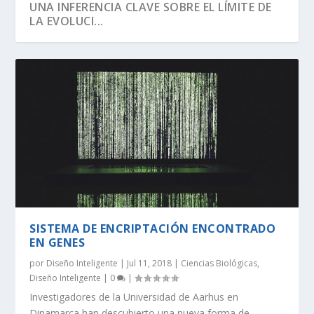
UNA INFERENCIA CLAVE SOBRE EL LÍMITE DE
LA EVOLUCI...
SISTEMA DE ENCRIPTACIÓN ENCONTRADO
SEGÚN RICHARD DAWKINS, EL ÁRBOL DE LA
DAWKINS Y EL DÍA DE DARWIN:
EVOLUCIÓN DE LA INFORMACIÓN BIOLÓGICA:
LA VIDA ES LO MÁS ANTINATURAL DEL
¡CREAMOS LA VIDA! EH, ESPERA UN
EN GENES
VIDA TIENE U...
DISTINGUIENDO LA REALI...
LA DEFINICI...
UNIVERSO.
MOMENTO…
por
Diseño Inteligente
|
Jul 11, 2018
|
Ciencias Biológicas
,
Diseño Inteligente
|
0
|
Investigadores de la Universidad de Aarhus en
Dinamarca han descubierto una nueva forma de...