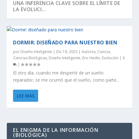
UNA INFERENCIA CLAVE SOBRE EL LÍMITE DE
LA EVOLUCI...
DORMIR: DISEÑADO PARA NUESTRO BIEN
por
Diseño Inteligente
|
Dic 19, 2023
|
Autores
,
Ciencia
,
Ciencias Biológicas
,
Diseño Inteligente
,
Eric Hedin
,
Evolución
|
0
|
El otro día, cuando me desperté de un sueño
reparador, se me ocurrió que el sueño, como parte...
LEE MAS
SEGÚN RICHARD DAWKINS, EL ÁRBOL DE LA
DAWKINS Y EL DÍA DE DARWIN:
EVOLUCIÓN DE LA INFORMACIÓN BIOLÓGICA:
LA VIDA ES LO MÁS ANTINATURAL DEL
¡CREAMOS LA VIDA! EH, ESPERA UN
VIDA TIENE U...
DISTINGUIENDO LA REALI...
LA DEFINICI...
UNIVERSO.
MOMENTO…
EL ENIGMA DE LA INFORMACIÓN
(BIOLÓGICA)