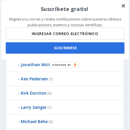
Suscríbete gratis!
James Gills
(1)
Registra tu correo y recibe notificaciones sobre nuestras últimas
Jean-Pierre Luminet
(2)
publicaciones, eventos y noticias científicas.
John West
(8)
SUSCRIBIRSE
Jonathan McLatchie
(23)
Jonathan Witt
(3)
P
O
W
Ken Pedersen
(1)
E
R
Kirk Durston
(6)
E
D
Larry Sanger
(1)
B
Y
Michael Behe
(9)