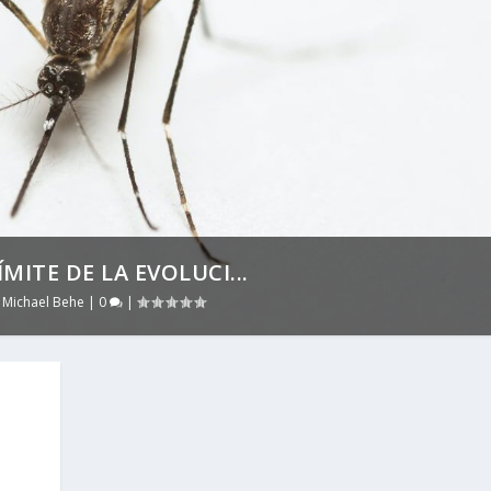
MITE DE LA EVOLUCI...
,
Michael Behe
|
0
|