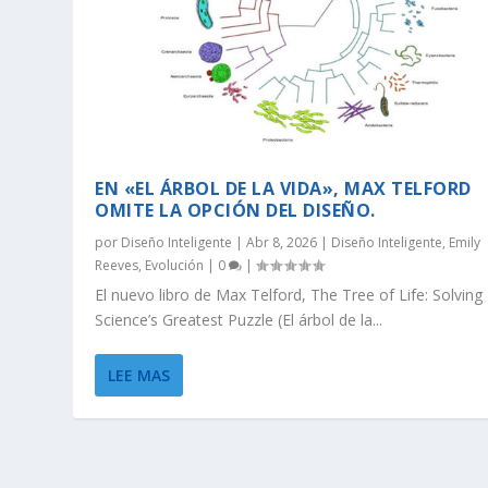
EN «EL ÁRBOL DE LA VIDA», MAX TELFORD
OMITE LA OPCIÓN DEL DISEÑO.
por
Diseño Inteligente
|
Abr 8, 2026
|
Diseño Inteligente
,
Emily
Reeves
,
Evolución
|
0
|
El nuevo libro de Max Telford, The Tree of Life: Solving
Science’s Greatest Puzzle (El árbol de la...
SEGÚN RICHARD DAWKINS, EL ÁRBOL 
DAWKINS Y EL DÍA DE DARWIN: DIST
EVOLUCIÓN DE LA INFORMACIÓN BIO
LA VIDA ES LO MÁS ANTINATURAL 
¡CREAMOS LA VIDA! EH, ESPERA 
LEE MAS
Ago 4, 2026
Jul 29, 2026
Jul 18, 2026
Jul 13, 2026
Jul 8, 2026
|
|
|
|
|
Ciencia
Ciencias Biológicas
Evolución
Ciencias Físicas
Casey Luskin
,
Ciencias Biológicas
|
0
,
Ciencias Biológicas
,
|
Eric Hedin
,
Evolución
,
,
Diseño Inteligente
Evolución
|
0
,
Diseño Intelige
|
,
Fe y Ciencia
,
Evo