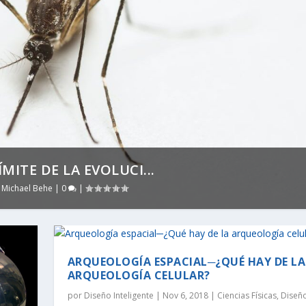
MITE DE LA EVOLUCI...
,
Michael Behe
|
0
|
ARQUEOLOGÍA ESPACIAL─¿QUÉ HAY DE LA
ARQUEOLOGÍA CELULAR?
por
Diseño Inteligente
|
Nov 6, 2018
|
Ciencias Físicas
,
Diseñ