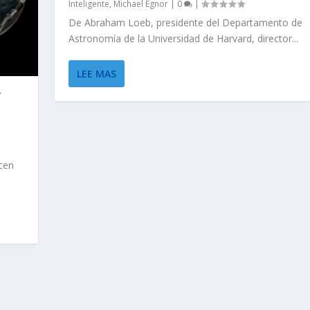
Inteligente
,
Michael Egnor
|
0
|
De Abraham Loeb, presidente del Departamento de
Astronomía de la Universidad de Harvard, director...
LEE MAS
Y
|
ecen
DE LA VIDA TIENE U...
INGUIENDO LA REALI...
LÓGICA: LA DEFINICI...
DEL UNIVERSO.
UN MOMENTO…
nte
lución
|
0
,
Evolución
|
|
0
|
|
0
|