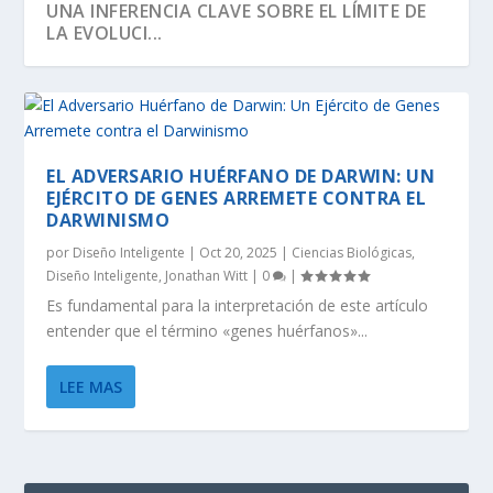
UNA INFERENCIA CLAVE SOBRE EL LÍMITE DE
LA EVOLUCI...
EL ADVERSARIO HUÉRFANO DE DARWIN: UN
EJÉRCITO DE GENES ARREMETE CONTRA EL
DARWINISMO
por
Diseño Inteligente
|
Oct 20, 2025
|
Ciencias Biológicas
,
Diseño Inteligente
,
Jonathan Witt
|
0
|
Es fundamental para la interpretación de este artículo
entender que el término «genes huérfanos»...
SEGÚN RICHARD DAWKINS, EL ÁRBOL DE LA
DAWKINS Y EL DÍA DE DARWIN:
EVOLUCIÓN DE LA INFORMACIÓN BIOLÓGICA:
LA VIDA ES LO MÁS ANTINATURAL DEL
¡CREAMOS LA VIDA! EH, ESPERA UN
VIDA TIENE U...
DISTINGUIENDO LA REALI...
LA DEFINICI...
UNIVERSO.
MOMENTO…
LEE MAS