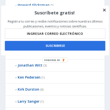
Howard Glicksman
(5)
Suscríbete gratis!
James Gills
(1)
Registra tu correo y recibe notificaciones sobre nuestras últimas
publicaciones, eventos y noticias científicas.
Jean-Pierre Luminet
(2)
John West
(8)
SUSCRIBIRSE
Jonathan McLatchie
(23)
P
Jonathan Witt
(3)
O
W
Ken Pedersen
E
(1)
R
E
Kirk Durston
(6)
D
B
Larry Sanger
(1)
Y