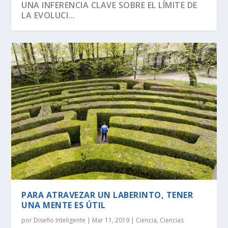
UNA INFERENCIA CLAVE SOBRE EL LÍMITE DE
LA EVOLUCI...
SEGÚN RICHARD DAWKINS, EL ÁRBOL DE LA
DAWKINS Y EL DÍA DE DARWIN:
EVOLUCIÓN DE LA INFORMACIÓN BIOLÓGICA:
LA VIDA ES LO MÁS ANTINATURAL DEL
¡CREAMOS LA VIDA! EH, ESPERA UN
VIDA TIENE U...
DISTINGUIENDO LA REALI...
LA DEFINICI...
UNIVERSO.
MOMENTO…
PARA ATRAVEZAR UN LABERINTO, TENER
UNA MENTE ES ÚTIL
por
Diseño Inteligente
|
Mar 11, 2019
|
Ciencia
,
Ciencias