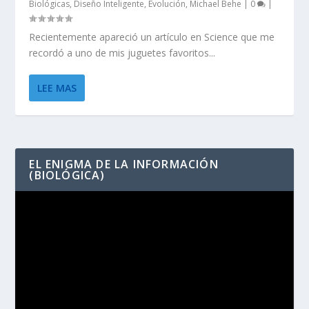
Biológicas
,
Diseño Inteligente
,
Evolución
,
Michael Behe
|
0
|
Recientemente apareció un artículo en Science que me
recordó a uno de mis juguetes favoritos...
LEE MAS
EL ENIGMA DE LA INFORMACIÓN
(BIOLÓGICA)
Reproductor
de
vídeo