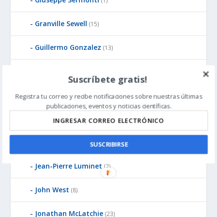
(1)
Granville Sewell
(15)
Guillermo Gonzalez
(13)
Günter Bechly
(25)
Suscríbete gratis!
Howard Glicksman
(8)
Registra tu correo y recibe notificaciones sobre nuestras últimas
publicaciones, eventos y noticias científicas.
Howard Glicksman
(5)
James Gills
(1)
SUSCRIBIRSE
Jean-Pierre Luminet
(2)
John West
(8)
Jonathan McLatchie
(23)