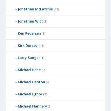
R
Jonathan McLatchie
(23)
E
D
Jonathan Witt
(3)
B
Y
Ken Pedersen
(1)
Kirk Durston
(6)
Larry Sanger
(1)
Michael Behe
(9)
Michael Denton
(9)
Michael Egnor
(31)
Michael Flannery
(3)