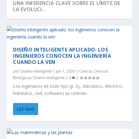
UNA INFERENCIA CLAVE SOBRE EL LÍMITE DE
LA EVOLUCI...
DISEÑO INTELIGENTE APLICADO: LOS
INGENIEROS CONOCEN LA INGENIERÍA
CUANDO LA VEN
por
Diseño Inteligente
|
Jun 1, 2020
|
Ciencia
,
Ciencias
Biológicas
,
Diseño Inteligente
|
0
|
Los ingenieros de todo tipo (p. Ej., Mecánico, eléctrico,
hidráulico, civil, software) se centran...
SEGÚN RICHARD DAWKINS, EL ÁRBOL DE LA
DAWKINS Y EL DÍA DE DARWIN:
EVOLUCIÓN DE LA INFORMACIÓN BIOLÓGICA:
LA VIDA ES LO MÁS ANTINATURAL DEL
¡CREAMOS LA VIDA! EH, ESPERA UN
VIDA TIENE U...
DISTINGUIENDO LA REALI...
LA DEFINICI...
UNIVERSO.
MOMENTO…
LEE MAS