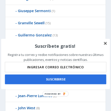
Giuseppe Sermonti
(1)
Granville Sewell
(15)
Guillermo Gonzalez
(13)
Suscríbete gratis!
Günter Bechly
(25)
Registra tu correo y recibe notificaciones sobre nuestras últimas
Howard Glicksman
publicaciones, eventos y noticias científicas.
(8)
Howard Glicksman
(5)
SUSCRIBIRSE
James Gills
(1)
P
Jean-Pierre Luminet
(2)
O
W
John West
(8)
E