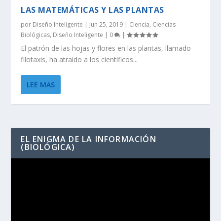
LAS MATEMÁTICAS Y LAS PLANTAS
por
Diseño Inteligente
|
Jun 25, 2019
|
Ciencia
,
Ciencias
Biológicas
,
Diseño Inteligente
|
0
|
El patrón de las hojas y flores en las plantas, llamado
filotaxis, ha atraído a los científicos...
LEE MAS
EL ENIGMA DE LA INFORMACIÓN
(BIOLÓGICA)
Reproductor
de
vídeo