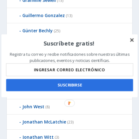
Granville Sewell
(15)
Guillermo Gonzalez
(13)
Günter Bechly
(25)
Suscríbete gratis!
Howard Glicksman
(8)
Registra tu correo y recibe notificaciones sobre nuestras últimas
publicaciones, eventos y noticias científicas.
Howard Glicksman
(5)
James Gills
(1)
SUSCRIBIRSE
Jean-Pierre Luminet
(2)
John West
(8)
Jonathan McLatchie
(23)
Jonathan Witt
(3)