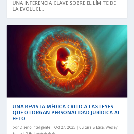
UNA INFERENCIA CLAVE SOBRE EL LÍMITE DE
LA EVOLUCI...
SEGÚN RICHARD DAWKINS, EL ÁRBOL DE LA
DAWKINS Y EL DÍA DE DARWIN:
EVOLUCIÓN DE LA INFORMACIÓN BIOLÓGICA:
LA VIDA ES LO MÁS ANTINATURAL DEL
¡CREAMOS LA VIDA! EH, ESPERA UN
VIDA TIENE U...
DISTINGUIENDO LA REALI...
LA DEFINICI...
UNIVERSO.
MOMENTO…
UNA REVISTA MÉDICA CRITICA LAS LEYES
QUE OTORGAN PERSONALIDAD JURÍDICA AL
FETO
por
Diseño Inteligente
|
Oct 27, 2025
|
Cultura & Ética
,
Wesley
Smith
|
0
|