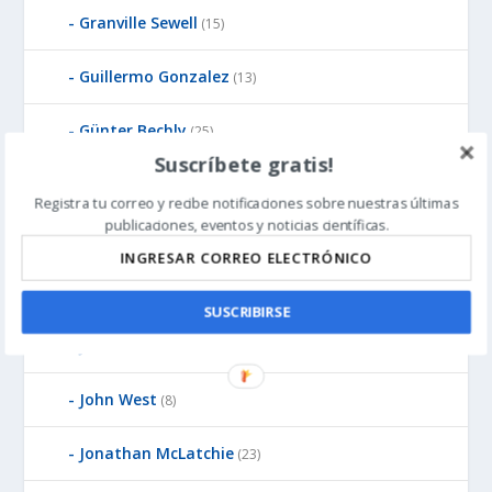
Granville Sewell
(15)
Guillermo Gonzalez
(13)
Günter Bechly
(25)
Suscríbete gratis!
Howard Glicksman
(8)
Registra tu correo y recibe notificaciones sobre nuestras últimas
publicaciones, eventos y noticias científicas.
Howard Glicksman
(5)
James Gills
(1)
SUSCRIBIRSE
Jean-Pierre Luminet
(2)
John West
(8)
Jonathan McLatchie
(23)