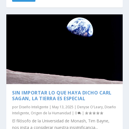
SIN IMPORTAR LO QUE HAYA DICHO CARL
SAGAN, LA TIERRA ES ESPECIAL
por
Diseño Inteligente
|
May 13, 2025
|
Denyse O'Leary
,
Diseño
Inteligente
,
Origen de la Humanidad
|
0
|
El filósofo de la Universidad de Monash, Tim Bayne,
nos insta a considerar nuestra insignificancia...