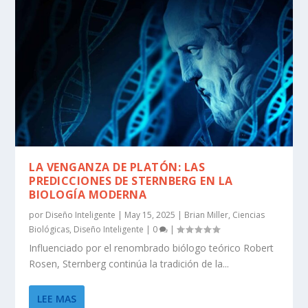
LA VENGANZA DE PLATÓN: LAS
PREDICCIONES DE STERNBERG EN LA
BIOLOGÍA MODERNA
por
Diseño Inteligente
|
May 15, 2025
|
Brian Miller
,
Ciencias
Biológicas
,
Diseño Inteligente
|
0
|
Influenciado por el renombrado biólogo teórico Robert
Rosen, Sternberg continúa la tradición de la...
LEE MAS