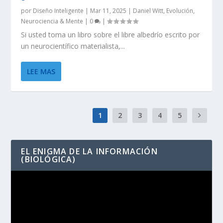
por
Diseño Inteligente
|
Mar 11, 2025
|
Daniel Witt
,
Evolución
,
Neurociencia & Mente
|
0
|
Si usted toma un libro sobre el libre albedrío escrito por
un neurocientífico materialista,...
LEE MAS
1
2
3
4
5
EL ENIGMA DE LA INFORMACIÓN
(BIOLÓGICA)
Reproductor
de
vídeo