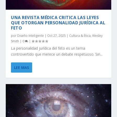
UNA REVISTA MÉDICA CRITICA LAS LEYES
QUE OTORGAN PERSONALIDAD JURÍDICA AL
FETO
por
Diseño Inteligente
|
Oct 27, 2025
|
Cultura & Ética
,
Wesley
Smith
|
0
|
La personalidad jurídica del feto es un tema
controvertido que merece un debate respetuoso. Sin...
LEE MAS