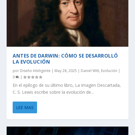
ANTES DE DARWIN: CÓMO SE DESARROLLÓ
LA EVOLUCIÓN
por
Diseño Inteligente
|
May 28, 2025
|
Daniel Witt
,
Evolución
|
0
|
En el epílogo de su último libro, La Imagen Descartada,
C. S. Lewis escribe sobre la evolución de...
LEE MAS