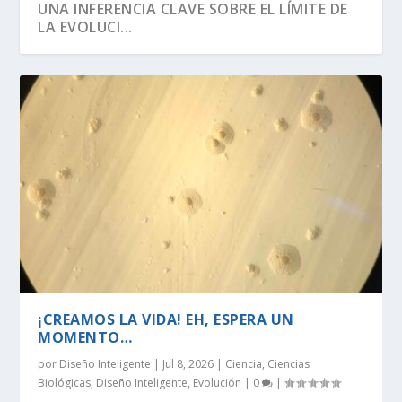
UNA INFERENCIA CLAVE SOBRE EL LÍMITE DE
LA EVOLUCI...
SEGÚN RICHARD DAWKINS, EL ÁRBOL DE LA
DAWKINS Y EL DÍA DE DARWIN:
EVOLUCIÓN DE LA INFORMACIÓN BIOLÓGICA:
LA VIDA ES LO MÁS ANTINATURAL DEL
¡CREAMOS LA VIDA! EH, ESPERA UN
VIDA TIENE U...
DISTINGUIENDO LA REALI...
LA DEFINICI...
UNIVERSO.
MOMENTO…
¡CREAMOS LA VIDA! EH, ESPERA UN
MOMENTO…
por
Diseño Inteligente
|
Jul 8, 2026
|
Ciencia
,
Ciencias
Biológicas
,
Diseño Inteligente
,
Evolución
|
0
|