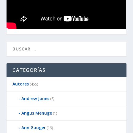
CATEGORÍAS
Autores
(455)
Andrew Jones
(8)
Angus Menuge
(1)
Ann Gauger
(19)