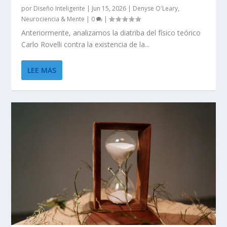
por
Diseño Inteligente
|
Jun 15, 2026
|
Denyse O'Leary
,
Neurociencia & Mente
|
0
|
Anteriormente, analizamos la diatriba del físico teórico
Carlo Rovelli contra la existencia de la...
LEE MAS