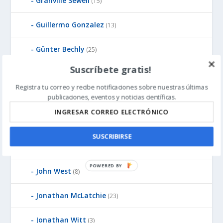
Granville Sewell
(15)
Guillermo Gonzalez
(13)
Günter Bechly
(25)
Suscríbete gratis!
Howard Glicksman
(8)
Registra tu correo y recibe notificaciones sobre nuestras últimas
publicaciones, eventos y noticias científicas.
Howard Glicksman
(5)
James Gills
(1)
SUSCRIBIRSE
Jean-Pierre Luminet
(2)
P
John West
(8)
O
W
Jonathan McLatchie
(23)
E
R
Jonathan Witt
(3)
E