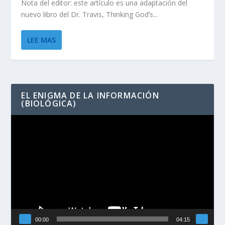
Nota del editor: este artículo es una adaptación del
nuevo libro del Dr. Travis, Thinking God’s...
LEE MAS
EL ENIGMA DE LA INFORMACIÓN
(BIOLÓGICA)
Reproductor
de
vídeo
00:00
04:15