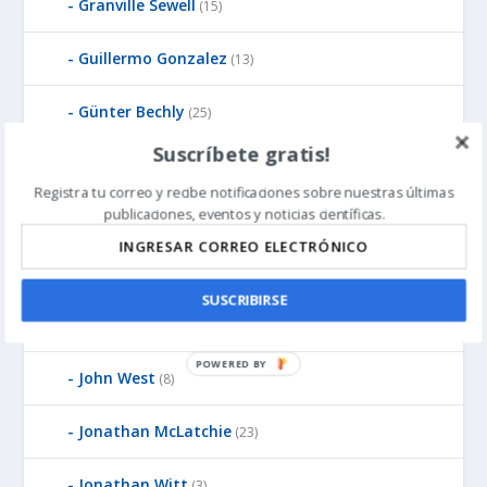
Granville Sewell
(15)
Guillermo Gonzalez
(13)
Günter Bechly
(25)
Suscríbete gratis!
Howard Glicksman
(8)
Registra tu correo y recibe notificaciones sobre nuestras últimas
publicaciones, eventos y noticias científicas.
Howard Glicksman
(5)
James Gills
(1)
SUSCRIBIRSE
Jean-Pierre Luminet
(2)
P
John West
(8)
O
W
Jonathan McLatchie
(23)
E
R
Jonathan Witt
(3)
E