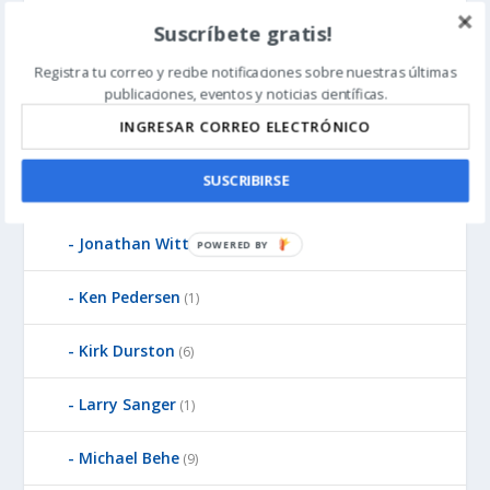
Suscríbete gratis!
James Gills
(1)
Registra tu correo y recibe notificaciones sobre nuestras últimas
Jean-Pierre Luminet
(2)
publicaciones, eventos y noticias científicas.
John West
(8)
SUSCRIBIRSE
Jonathan McLatchie
(23)
Jonathan Witt
(3)
P
O
W
Ken Pedersen
(1)
E
R
Kirk Durston
(6)
E
D
Larry Sanger
(1)
B
Y
Michael Behe
(9)