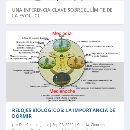
UNA INFERENCIA CLAVE SOBRE EL LÍMITE DE
LA EVOLUCI...
SEGÚN RICHARD DAWKINS, EL ÁRBOL DE LA
DAWKINS Y EL DÍA DE DARWIN:
EVOLUCIÓN DE LA INFORMACIÓN BIOLÓGICA:
LA VIDA ES LO MÁS ANTINATURAL DEL
¡CREAMOS LA VIDA! EH, ESPERA UN
VIDA TIENE U...
DISTINGUIENDO LA REALI...
LA DEFINICI...
UNIVERSO.
MOMENTO…
RELOJES BIOLÓGICOS: LA IMPORTANCIA DE
DORMIR
por
Diseño Inteligente
|
Sep 28, 2020
|
Ciencia
,
Ciencias