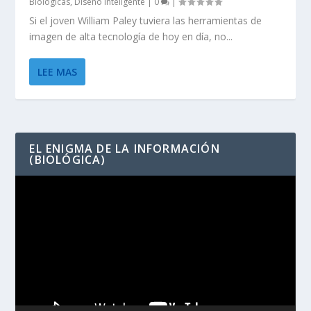
Biológicas
,
Diseño Inteligente
|
0
|
Si el joven William Paley tuviera las herramientas de
imagen de alta tecnología de hoy en día, no...
LEE MAS
EL ENIGMA DE LA INFORMACIÓN
(BIOLÓGICA)
Reproductor
de
vídeo