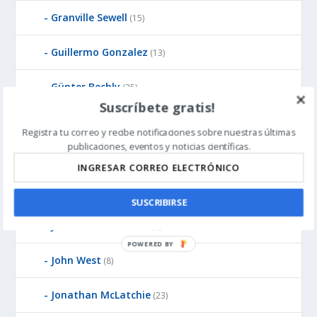
Granville Sewell
(15)
Guillermo Gonzalez
(13)
Günter Bechly
(25)
Suscríbete gratis!
Howard Glicksman
(8)
Registra tu correo y recibe notificaciones sobre nuestras últimas
publicaciones, eventos y noticias científicas.
Howard Glicksman
(5)
James Gills
(1)
SUSCRIBIRSE
Jean-Pierre Luminet
(2)
P
John West
(8)
O
W
E
Jonathan McLatchie
(23)
R