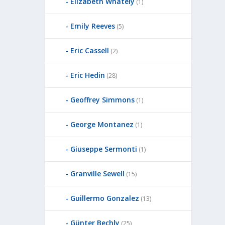
Elizabeth Whately
(1)
Emily Reeves
(5)
Eric Cassell
(2)
Eric Hedin
(28)
Geoffrey Simmons
(1)
George Montanez
(1)
Giuseppe Sermonti
(1)
Granville Sewell
(15)
Guillermo Gonzalez
(13)
Günter Bechly
(25)