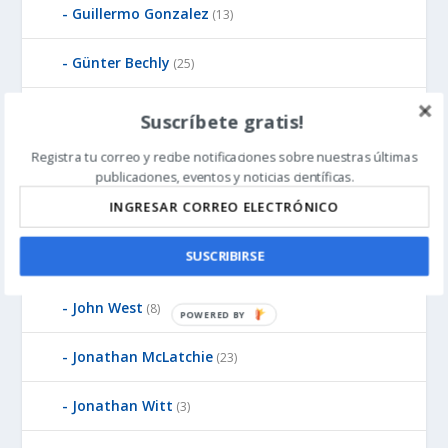
Guillermo Gonzalez
(13)
Günter Bechly
(25)
Howard Glicksman
(8)
Suscríbete gratis!
Registra tu correo y recibe notificaciones sobre nuestras últimas
Howard Glicksman
(5)
publicaciones, eventos y noticias científicas.
James Gills
(1)
SUSCRIBIRSE
Jean-Pierre Luminet
(2)
John West
(8)
P
O
Jonathan McLatchie
(23)
W
E
Jonathan Witt
(3)
R
E