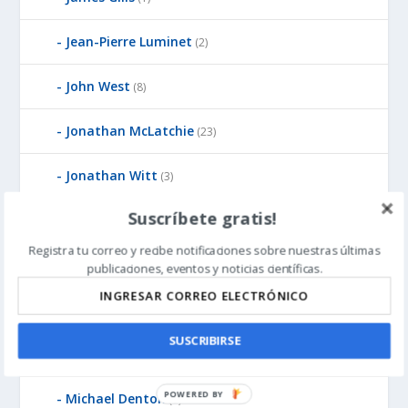
Jean-Pierre Luminet
(2)
John West
(8)
Jonathan McLatchie
(23)
Jonathan Witt
(3)
Suscríbete gratis!
Ken Pedersen
(1)
Registra tu correo y recibe notificaciones sobre nuestras últimas
Kirk Durston
(6)
publicaciones, eventos y noticias científicas.
Larry Sanger
(1)
SUSCRIBIRSE
Michael Behe
(9)
POWERED BY
Michael Denton
(9)