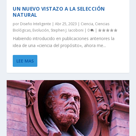
UN NUEVO VISTAZO A LA SELECCIÓN
NATURAL
por
Diseño Inteligente
|
Abr 25, 2023
|
Ciencia
,
Ciencias
Biológicas
,
Evolución
,
Stephen J. Iacoboni
|
0
|
Habiendo introducido en publicaciones anteriores la
idea de una «ciencia del propósito», ahora me...
LEE MAS