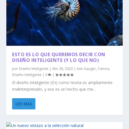
ESTO ES LO QUE QUEREMOS DECIR CON
DISEÑO INTELIGENTE (Y LO QUE NO)
por
Diseño Inteligente
|
Abr 28, 2023
|
Ann Gauger
,
Ciencia
,
Diseño Inteligente
|
0
|
El diseño inteligente (DI) como teoría es ampliamente
malinterpretado, y ese es un hecho que me...
LEE MAS