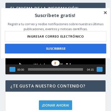
EL ENIGMA DE LA INFORMACIÓN
(BIOLÓGICA)
Suscríbete gratis!
Reproductor
Registra tu correo y recibe notificaciones sobre nuestras últimas
de
publicaciones, eventos y noticias científicas.
vídeo
SUSCRIBIRSE
00:00
04:15
¿TE GUSTA NUESTRO CONTENIDO?
¡DONAR AHORA!