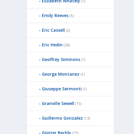
Elizabeth Whately
(1)
Emily Reeves
(5)
Eric Cassell
(2)
Eric Hedin
(28)
Geoffrey Simmons
(1)
George Montanez
(1)
Giuseppe Sermonti
(1)
Granville Sewell
(15)
Guillermo Gonzalez
(13)
Günter Bechly
(25)