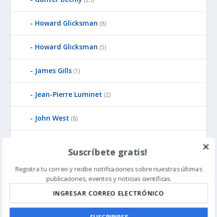
Howard Glicksman
(8)
Howard Glicksman
(5)
James Gills
(1)
Jean-Pierre Luminet
(2)
John West
(8)
Jonathan McLatchie
(23)
Suscríbete gratis!
Jonathan Witt
(3)
Registra tu correo y recibe notificaciones sobre nuestras últimas
publicaciones, eventos y noticias científicas.
Ken Pedersen
(1)
Kirk Durston
(6)