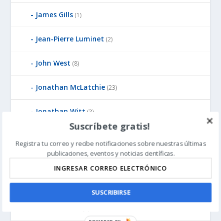
James Gills
(1)
Jean-Pierre Luminet
(2)
John West
(8)
Jonathan McLatchie
(23)
Jonathan Witt
(3)
Suscríbete gratis!
Ken Pedersen
(1)
Registra tu correo y recibe notificaciones sobre nuestras últimas
publicaciones, eventos y noticias científicas.
Kirk Durston
(6)
Larry Sanger
(1)
SUSCRIBIRSE
Michael Behe
(9)