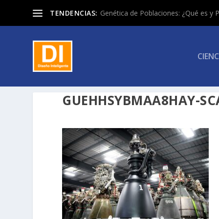
TENDENCIAS:
Genética de Poblaciones: ¿Qué es y P
CIENC
GUEHHSYBMAA8HAY-SC