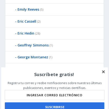
Emily Reeves
(5)
Eric Cassell
(2)
Eric Hedin
(28)
Geoffrey Simmons
(1)
George Montanez
(1)
Giuseppe Sermonti
(1)
Suscríbete gratis!
Granville Sewell
(15)
Registra tu correo y recibe notificaciones sobre nuestras últimas
publicaciones, eventos y noticias científicas.
Guillermo Gonzalez
(13)
Günter Bechly
(25)
SUSCRIBIRSE