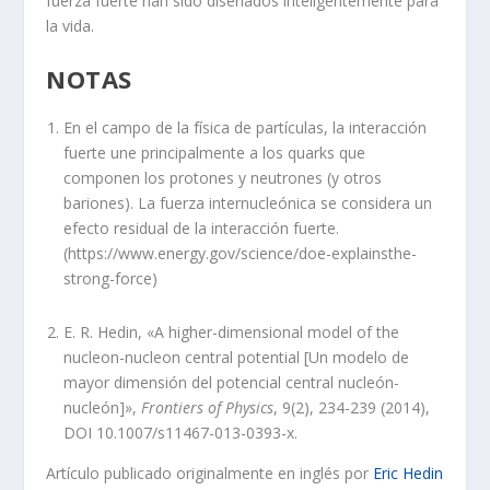
fuerza fuerte han sido diseñados inteligentemente para
la vida.
NOTAS
En el campo de la física de partículas, la interacción
fuerte une principalmente a los quarks que
componen los protones y neutrones (y otros
bariones). La fuerza internucleónica se considera un
efecto residual de la interacción fuerte.
(https://www.energy.gov/science/doe-explainsthe-
strong-force)
E. R. Hedin, «A higher-dimensional model of the
nucleon-nucleon central potential [Un modelo de
mayor dimensión del potencial central nucleón-
nucleón]»,
Frontiers of Physics
, 9(2), 234-239 (2014),
DOI 10.1007/s11467-013-0393-x.
Artículo publicado originalmente en inglés por
Eric Hedin