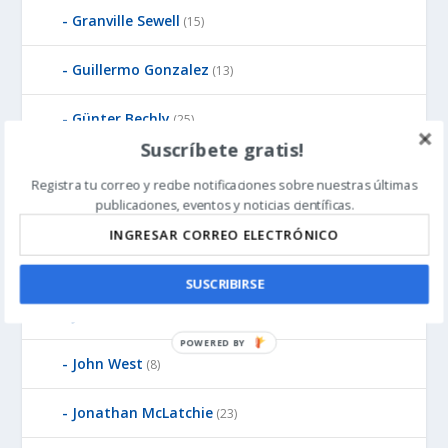
Granville Sewell
(15)
Guillermo Gonzalez
(13)
Günter Bechly
(25)
Suscríbete gratis!
Howard Glicksman
(8)
Registra tu correo y recibe notificaciones sobre nuestras últimas
publicaciones, eventos y noticias científicas.
Howard Glicksman
(5)
James Gills
(1)
SUSCRIBIRSE
Jean-Pierre Luminet
(2)
P
John West
(8)
O
W
Jonathan McLatchie
E
(23)
R