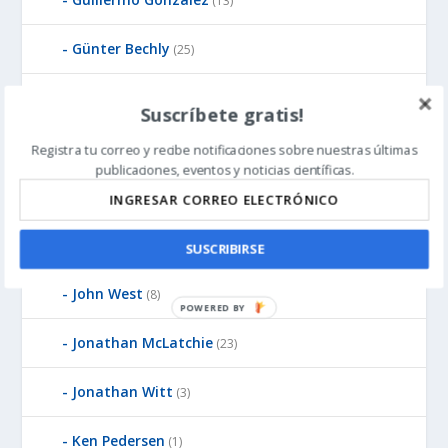
(13)
Günter Bechly
(25)
Howard Glicksman
(8)
Suscríbete gratis!
Howard Glicksman
(5)
Registra tu correo y recibe notificaciones sobre nuestras últimas
publicaciones, eventos y noticias científicas.
James Gills
(1)
Jean-Pierre Luminet
(2)
SUSCRIBIRSE
John West
(8)
P
O
Jonathan McLatchie
(23)
W
E
Jonathan Witt
(3)
R
E
Ken Pedersen
(1)
D