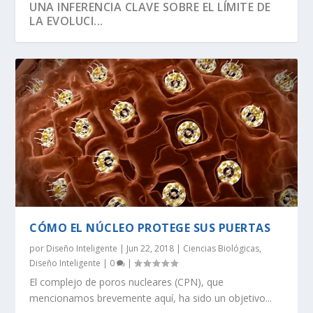
UNA INFERENCIA CLAVE SOBRE EL LÍMITE DE
LA EVOLUCI...
CÓMO EL NÚCLEO PROTEGE SUS PUERTAS
SEGÚN RICHARD DAWKINS, EL ÁRBOL DE LA
DAWKINS Y EL DÍA DE DARWIN:
EVOLUCIÓN DE LA INFORMACIÓN BIOLÓGICA:
LA VIDA ES LO MÁS ANTINATURAL DEL
¡CREAMOS LA VIDA! EH, ESPERA UN
VIDA TIENE U...
DISTINGUIENDO LA REALI...
LA DEFINICI...
UNIVERSO.
MOMENTO…
por
Diseño Inteligente
|
Jun 22, 2018
|
Ciencias Biológicas
,
Diseño Inteligente
|
0
|
El complejo de poros nucleares (CPN), que
mencionamos brevemente aquí, ha sido un objetivo...