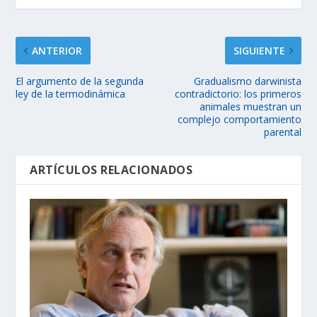
ANTERIOR
SIGUIENTE
El argumento de la segunda
Gradualismo darwinista
ley de la termodinámica
contradictorio: los primeros
animales muestran un
complejo comportamiento
parental
ARTÍCULOS RELACIONADOS