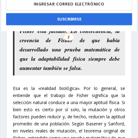
Debido a que ahora se reconoce que la
premisa que subyace al corolario de Fisher
SUSCRIBIRSE
es completamente errónea, el corolario de
Fisher está falsado. En consecuencia, la
creencia de Fisher de que había
desarrollado una prueba matemática de
que la adaptabilidad física siempre debe
aumentar también se falsa.
Esa es la «realidad biológica». Por lo general, se
entiende que el trabajo de Fisher significa que la
selección natural conduce a una mayor aptitud física. Si
bien esto es cierto por sí solo, la mutación y otros
factores pueden reducir y, de hecho, reducen la aptitud
promedio de una población. Según Basener y Sanford,
en niveles reales de mutación, el teorema original de
Fisher, entendido como una prueba matemática de que