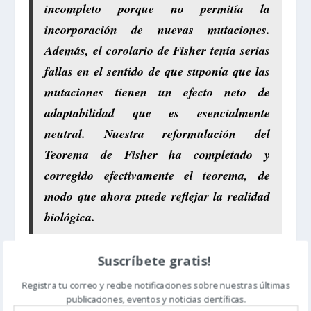
incompleto porque no permitía la
incorporación de nuevas mutaciones.
Además, el corolario de Fisher tenía serias
fallas en el sentido de que suponía que las
mutaciones tienen un efecto neto de
adaptabilidad que es esencialmente
neutral. Nuestra reformulación del
Teorema de Fisher ha completado y
corregido efectivamente el teorema, de
modo que ahora puede reflejar la realidad
biológica.
Suscríbete gratis!
Lo que quieren decir se afirma más claramente antes
en el artículo:
Registra tu correo y recibe notificaciones sobre nuestras últimas
publicaciones, eventos y noticias científicas.