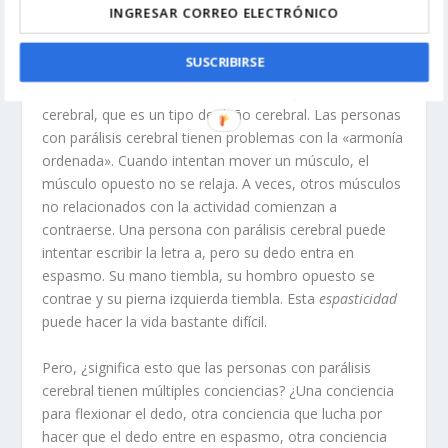
PARÁLISIS CEREBRAL Y
CONCIENCIAS MÚLTIPLES
SUSCRIBIRSE
Ahora, pensemos en una persona con parálisis
cerebral, que es un tipo de daño cerebral. Las personas
con parálisis cerebral tienen problemas con la «armonía
ordenada». Cuando intentan mover un músculo, el
músculo opuesto no se relaja. A veces, otros músculos
no relacionados con la actividad comienzan a
contraerse. Una persona con parálisis cerebral puede
intentar escribir la letra a, pero su dedo entra en
espasmo. Su mano tiembla, su hombro opuesto se
contrae y su pierna izquierda tiembla. Esta
espasticidad
puede hacer la vida bastante difícil.
Pero, ¿significa esto que las personas con parálisis
cerebral tienen múltiples conciencias? ¿Una conciencia
para flexionar el dedo, otra conciencia que lucha por
hacer que el dedo entre en espasmo, otra conciencia