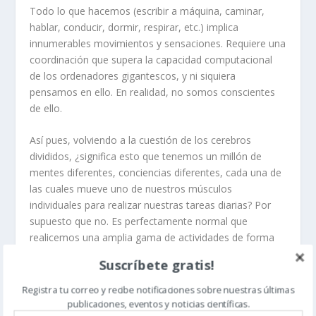
Todo lo que hacemos (escribir a máquina, caminar,
hablar, conducir, dormir, respirar, etc.) implica
innumerables movimientos y sensaciones. Requiere una
coordinación que supera la capacidad computacional
de los ordenadores gigantescos, y ni siquiera
pensamos en ello. En realidad, no somos conscientes
de ello.
Así pues, volviendo a la cuestión de los cerebros
divididos, ¿significa esto que tenemos un millón de
mentes diferentes, conciencias diferentes, cada una de
las cuales mueve uno de nuestros músculos
individuales para realizar nuestras tareas diarias? Por
supuesto que no. Es perfectamente normal que
realicemos una amplia gama de actividades de forma
completamente inconsciente, de las que casi todas
Suscríbete gratis!
desconocemos. Tenemos una conciencia, que dirige
(de algún modo como el director de una orquesta) la
Registra tu correo y recibe notificaciones sobre nuestras últimas
armonía ordenada de nuestras acciones cotidianas.
publicaciones, eventos y noticias científicas.