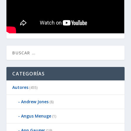
CATEGORÍAS
Autores
(455)
Andrew Jones
(8)
Angus Menuge
(1)
Ann Gauger
(19)