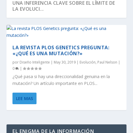
UNA INFERENCIA CLAVE SOBRE EL LÍMITE DE
LA EVOLUCI...
LA REVISTA PLOS GENETICS PREGUNTA:
«¿QUÉ ES UNA MUTACIÓN?»
por
Diseño Inteligente
|
May 30, 2019
|
Evolución
,
Paul Nelson
|
0
|
¿Qué pasa si hay una direccionalidad genuina en la
mutación? Un artículo importante en PLOS...
SEGÚN RICHARD DAWKINS, EL ÁRBOL DE LA
DAWKINS Y EL DÍA DE DARWIN:
EVOLUCIÓN DE LA INFORMACIÓN BIOLÓGICA:
LA VIDA ES LO MÁS ANTINATURAL DEL
¡CREAMOS LA VIDA! EH, ESPERA UN
LEE MAS
VIDA TIENE U...
DISTINGUIENDO LA REALI...
LA DEFINICI...
UNIVERSO.
MOMENTO…
EL ENIGMA DE LA INFORMACIÓN