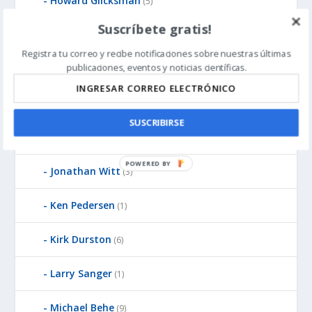
Howard Glicksman
(5)
Suscríbete gratis!
James Gills
(1)
Registra tu correo y recibe notificaciones sobre nuestras últimas
publicaciones, eventos y noticias científicas.
Jean-Pierre Luminet
(2)
John West
(8)
SUSCRIBIRSE
Jonathan McLatchie
(23)
P
Jonathan Witt
(3)
O
W
Ken Pedersen
(1)
E
R
Kirk Durston
(6)
E
D
Larry Sanger
(1)
B
Y
Michael Behe
(9)