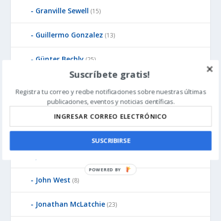
Granville Sewell
(15)
Guillermo Gonzalez
(13)
Günter Bechly
(25)
Suscríbete gratis!
Howard Glicksman
(8)
Registra tu correo y recibe notificaciones sobre nuestras últimas
publicaciones, eventos y noticias científicas.
Howard Glicksman
(5)
James Gills
(1)
SUSCRIBIRSE
Jean-Pierre Luminet
(2)
P
John West
(8)
O
W
Jonathan McLatchie
E
(23)
R