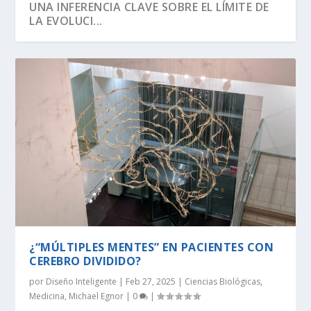
UNA INFERENCIA CLAVE SOBRE EL LÍMITE DE
LA EVOLUCI...
SEGÚN RICHARD DAWKINS, EL ÁRBOL DE LA
DAWKINS Y EL DÍA DE DARWIN:
EVOLUCIÓN DE LA INFORMACIÓN BIOLÓGICA:
LA VIDA ES LO MÁS ANTINATURAL DEL
¡CREAMOS LA VIDA! EH, ESPERA UN
VIDA TIENE U...
DISTINGUIENDO LA REALI...
LA DEFINICI...
UNIVERSO.
MOMENTO…
¿“MÚLTIPLES MENTES” EN PACIENTES CON
CEREBRO DIVIDIDO?
por
Diseño Inteligente
|
Feb 27, 2025
|
Ciencias Biológicas
,
Medicina
,
Michael Egnor
|
0
|