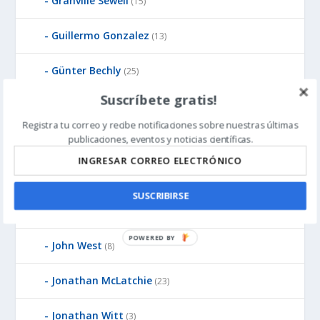
Granville Sewell
(15)
Guillermo Gonzalez
(13)
Günter Bechly
(25)
Suscríbete gratis!
Howard Glicksman
(8)
Registra tu correo y recibe notificaciones sobre nuestras últimas
publicaciones, eventos y noticias científicas.
Howard Glicksman
(5)
James Gills
(1)
SUSCRIBIRSE
Jean-Pierre Luminet
(2)
P
John West
(8)
O
W
Jonathan McLatchie
(23)
E
R
Jonathan Witt
(3)
E