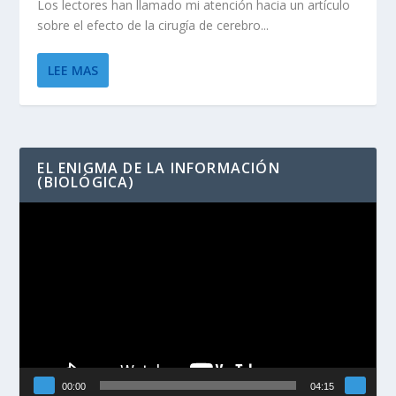
Los lectores han llamado mi atención hacia un artículo
sobre el efecto de la cirugía de cerebro...
LEE MAS
EL ENIGMA DE LA INFORMACIÓN
(BIOLÓGICA)
Reproductor
de
vídeo
00:00
04:15