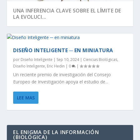
UNA INFERENCIA CLAVE SOBRE EL LÍMITE DE
LA EVOLUCI...
DISEÑO INTELIGENTE ─ EN MINIATURA
por
Diseño Inteligente
|
Sep 10, 2024
|
Ciencias Biológicas
,
Diseño Inteligente
,
Eric Hedin
|
0
|
Un reciente premio de investigación del Consejo
Europeo de Investigación apoya el estudio de...
LEE MAS
SEGÚN RICHARD DAWKINS, EL ÁRBOL DE LA
DAWKINS Y EL DÍA DE DARWIN:
EVOLUCIÓN DE LA INFORMACIÓN BIOLÓGICA:
LA VIDA ES LO MÁS ANTINATURAL DEL
¡CREAMOS LA VIDA! EH, ESPERA UN
VIDA TIENE U...
DISTINGUIENDO LA REALI...
LA DEFINICI...
UNIVERSO.
MOMENTO…
EL ENIGMA DE LA INFORMACIÓN
(BIOLÓGICA)