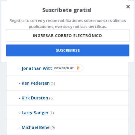
Suscríbete gratis!
James Gills
(1)
Registra tu correo y recibe notificaciones sobre nuestras últimas
Jean-Pierre Luminet
(2)
publicaciones, eventos y noticias científicas.
John West
(8)
SUSCRIBIRSE
Jonathan McLatchie
(23)
Jonathan Witt
(3)
P
O
W
Ken Pedersen
(1)
E
R
Kirk Durston
(6)
E
D
Larry Sanger
(1)
B
Y
Michael Behe
(9)