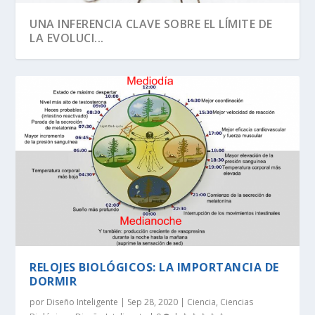
UNA INFERENCIA CLAVE SOBRE EL LÍMITE DE
LA EVOLUCI...
SEGÚN RICHARD DAWKINS, EL ÁRBOL DE LA
DAWKINS Y EL DÍA DE DARWIN:
EVOLUCIÓN DE LA INFORMACIÓN BIOLÓGICA:
LA VIDA ES LO MÁS ANTINATURAL DEL
¡CREAMOS LA VIDA! EH, ESPERA UN
VIDA TIENE U...
DISTINGUIENDO LA REALI...
LA DEFINICI...
UNIVERSO.
MOMENTO…
RELOJES BIOLÓGICOS: LA IMPORTANCIA DE
DORMIR
por
Diseño Inteligente
|
Sep 28, 2020
|
Ciencia
,
Ciencias