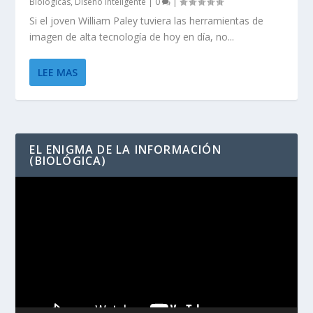
Biológicas
,
Diseño Inteligente
|
0
|
Si el joven William Paley tuviera las herramientas de
imagen de alta tecnología de hoy en día, no...
LEE MAS
EL ENIGMA DE LA INFORMACIÓN
(BIOLÓGICA)
Reproductor
de
vídeo