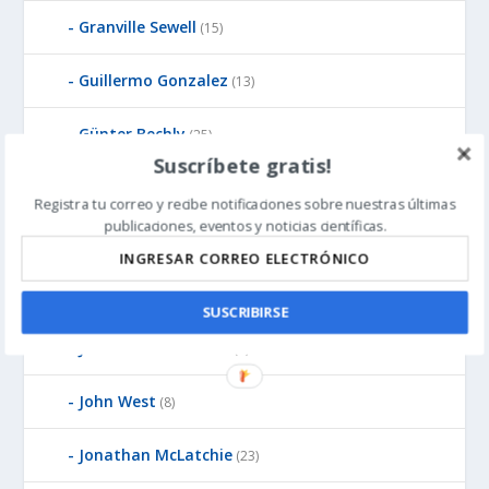
Granville Sewell
(15)
Guillermo Gonzalez
(13)
Günter Bechly
(25)
Suscríbete gratis!
Howard Glicksman
(8)
Registra tu correo y recibe notificaciones sobre nuestras últimas
publicaciones, eventos y noticias científicas.
Howard Glicksman
(5)
James Gills
(1)
SUSCRIBIRSE
Jean-Pierre Luminet
(2)
John West
(8)
Jonathan McLatchie
(23)