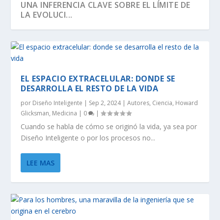
UNA INFERENCIA CLAVE SOBRE EL LÍMITE DE
LA EVOLUCI...
EL ESPACIO EXTRACELULAR: DONDE SE
DESARROLLA EL RESTO DE LA VIDA
por
Diseño Inteligente
|
Sep 2, 2024
|
Autores
,
Ciencia
,
Howard
Glicksman
,
Medicina
|
0
|
Cuando se habla de cómo se originó la vida, ya sea por
Diseño Inteligente o por los procesos no...
SEGÚN RICHARD DAWKINS, EL ÁRBOL DE LA
DAWKINS Y EL DÍA DE DARWIN:
EVOLUCIÓN DE LA INFORMACIÓN BIOLÓGICA:
LA VIDA ES LO MÁS ANTINATURAL DEL
¡CREAMOS LA VIDA! EH, ESPERA UN
LEE MAS
VIDA TIENE U...
DISTINGUIENDO LA REALI...
LA DEFINICI...
UNIVERSO.
MOMENTO…