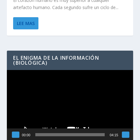
El corazón humano es muy superior a cualquier
artefacto humano. Cada segundo sufre un ciclo de...
LEE MAS
EL ENIGMA DE LA INFORMACIÓN
(BIOLÓGICA)
Reproductor
de
vídeo
00:00
04:15