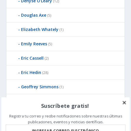
Denyse O'Leary
(12)
Douglas Axe
(5)
Elizabeth Whately
(1)
Emily Reeves
(5)
Eric Cassell
(2)
Eric Hedin
(28)
Geoffrey Simmons
(1)
George Montanez
(1)
Suscríbete gratis!
Giuseppe Sermonti
(1)
Registra tu correo y recibe notificaciones sobre nuestras últimas
publicaciones, eventos y noticias científicas.
Granville Sewell
(15)