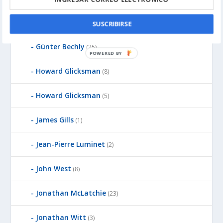
Guillermo Gonzalez
(13)
SUSCRIBIRSE
Günter Bechly
(25)
P
O
Howard Glicksman
(8)
W
E
Howard Glicksman
(5)
R
E
James Gills
(1)
D
B
Y
Jean-Pierre Luminet
(2)
John West
(8)
Jonathan McLatchie
(23)
Jonathan Witt
(3)