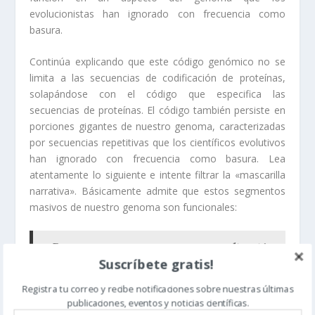
evolucionistas han ignorado con frecuencia como
basura.
Continúa explicando que este código genómico no se
limita a las secuencias de codificación de proteínas,
solapándose con el código que especifica las
secuencias de proteínas. El código también persiste en
porciones gigantes de nuestro genoma, caracterizadas
por secuencias repetitivas que los científicos evolutivos
han ignorado con frecuencia como basura. Lea
atentamente lo siguiente e intente filtrar la «mascarilla
narrativa». Básicamente admite que estos segmentos
masivos de nuestro genoma son funcionales:
¿Pero no comenzamos con una explicación
Suscríbete gratis!
para el ADN no codificante, no para las
secuencias codificantes de proteínas? Sí, y
Registra tu correo y recibe notificaciones sobre nuestras últimas
publicaciones, eventos y noticias científicas.
en los largos tramos de ADN no