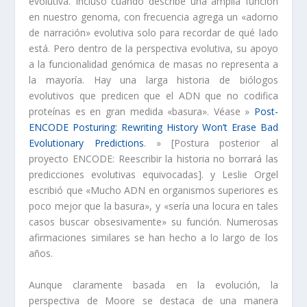
evolutiva. Incluso cuando describe una amplia función
en nuestro genoma, con frecuencia agrega un «adorno
de narración» evolutiva solo para recordar de qué lado
está. Pero dentro de la perspectiva evolutiva, su apoyo
a la funcionalidad genómica de masas no representa a
la mayoría. Hay una larga historia de biólogos
evolutivos que predicen que el ADN que no codifica
proteínas es en gran medida «basura». Véase »
Post-
ENCODE Posturing: Rewriting History Won’t Erase Bad
Evolutionary Predictions
. » [Postura posterior al
proyecto ENCODE: Reescribir la historia no borrará las
predicciones evolutivas equivocadas]. y Leslie Orgel
escribió que «Mucho ADN en organismos superiores es
poco mejor que la basura», y «sería una locura en tales
casos buscar obsesivamente» su función. Numerosas
afirmaciones similares se han hecho a lo largo de los
años.
Aunque claramente basada en la evolución, la
perspectiva de Moore se destaca de una manera