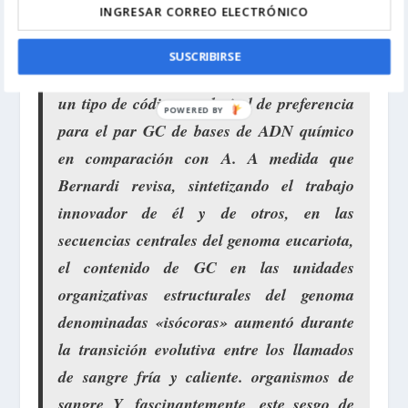
codificante vemos información en exceso
de simples repeticiones, repeticiones en
SUSCRIBIRSE
tándem y restos de retrovirus antiguos: hay
un tipo de código en el nivel de preferencia
para el par GC de bases de ADN químico
en comparación con A. A medida que
Bernardi revisa, sintetizando el trabajo
innovador de él y de otros, en las
secuencias centrales del genoma eucariota,
el contenido de GC en las unidades
organizativas estructurales del genoma
denominadas «isócoras» aumentó durante
la transición evolutiva entre los llamados
de sangre fría y caliente. organismos de
sangre Y, fascinantemente, este sesgo de