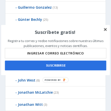
Guillermo Gonzalez
(13)
Günter Bechly
(25)
Suscríbete gratis!
Howard Glicksman
(8)
Registra tu correo y recibe notificaciones sobre nuestras últimas
Howard Glicksman
(5)
publicaciones, eventos y noticias científicas.
James Gills
(1)
SUSCRIBIRSE
Jean-Pierre Luminet
(2)
John West
(8)
P
O
W
Jonathan McLatchie
(23)
E
R
Jonathan Witt
(3)
E