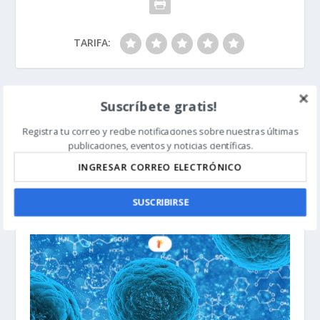
TARIFA:
Suscríbete gratis!
ANTERIOR
SIGUIENTE
Registra tu correo y recibe notificaciones sobre nuestras últimas
¿Qué saben realmente los
El cilio: no solo receptor,
publicaciones, eventos y noticias científicas.
biólogos sobre la
sino también un transmisor
macroevolución?
SUSCRIBIRSE
ARTÍCULOS RELACIONADOS