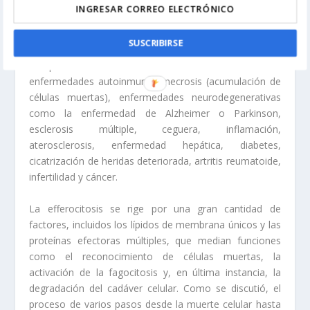
y eficiente. Las personas piensan poco en lo que
sucede dentro de sus cuerpos a esta escala todo el
tiempo, hasta que algo sale mal. Los autores describen
SUSCRIBIRSE
algunas de las cosas terribles que suceden cuando los
componentes fallan. Entre ellos se encuentran
enfermedades autoinmunes, necrosis (acumulación de
células muertas), enfermedades neurodegenerativas
como la enfermedad de Alzheimer o Parkinson,
esclerosis múltiple, ceguera, inflamación,
aterosclerosis, enfermedad hepática, diabetes,
cicatrización de heridas deteriorada, artritis reumatoide,
infertilidad y cáncer.
La efferocitosis se rige por una gran cantidad de
factores, incluidos los lípidos de membrana únicos y las
proteínas efectoras múltiples, que median funciones
como el reconocimiento de células muertas, la
activación de la fagocitosis y, en última instancia, la
degradación del cadáver celular. Como se discutió, el
proceso de varios pasos desde la muerte celular hasta