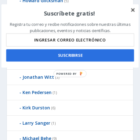
Howard Glicksman
(5)
Suscríbete gratis!
James Gills
(1)
Registra tu correo y recibe notificaciones sobre nuestras últimas
publicaciones, eventos y noticias científicas.
Jean-Pierre Luminet
(2)
John West
(8)
SUSCRIBIRSE
Jonathan McLatchie
(23)
P
Jonathan Witt
(3)
O
W
Ken Pedersen
(1)
E
R
Kirk Durston
(6)
E
D
Larry Sanger
B
(1)
Y
Michael Behe
(9)