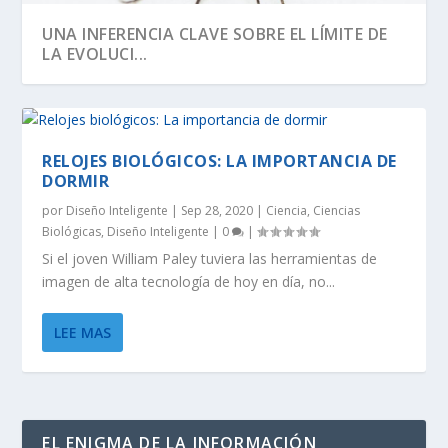
UNA INFERENCIA CLAVE SOBRE EL LÍMITE DE
LA EVOLUCI...
RELOJES BIOLÓGICOS: LA IMPORTANCIA DE
DORMIR
por
Diseño Inteligente
|
Sep 28, 2020
|
Ciencia
,
Ciencias
Biológicas
,
Diseño Inteligente
|
0
|
Si el joven William Paley tuviera las herramientas de
imagen de alta tecnología de hoy en día, no...
LEE MAS
SEGÚN RICHARD DAWKINS, EL ÁRBOL DE LA
DAWKINS Y EL DÍA DE DARWIN:
EVOLUCIÓN DE LA INFORMACIÓN BIOLÓGICA:
LA VIDA ES LO MÁS ANTINATURAL DEL
¡CREAMOS LA VIDA! EH, ESPERA UN
VIDA TIENE U...
DISTINGUIENDO LA REALI...
LA DEFINICI...
UNIVERSO.
MOMENTO…
EL ENIGMA DE LA INFORMACIÓN