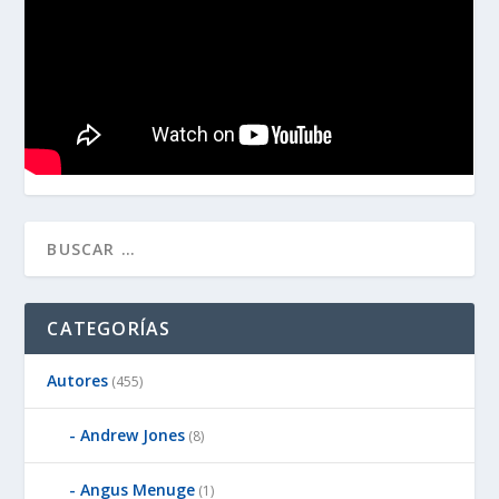
CATEGORÍAS
Autores
(455)
Andrew Jones
(8)
Angus Menuge
(1)