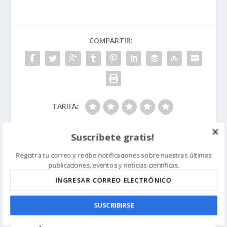
COMPARTIR:
TARIFA:
Suscríbete gratis!
ANTERIOR
SIGUIENTE
Registra tu correo y recibe notificaciones sobre nuestras últimas
publicaciones, eventos y noticias científicas.
Fósil Turaco es otra
El ojo humano: no es un
predicción biogeográfica
diseño tan torpe después
fallida para el
de todo
neodarwinismo
SUSCRIBIRSE