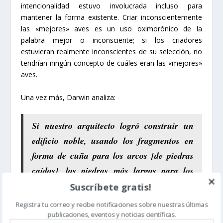
intencionalidad estuvo involucrada incluso para
mantener la forma existente. Criar inconscientemente
las «mejores» aves es un uso oximorónico de la
palabra mejor o inconsciente; si los criadores
estuvieran realmente inconscientes de su selección, no
tendrían ningún concepto de cuáles eran las «mejores»
aves.
Una vez más, Darwin analiza:
Si nuestro arquitecto logró construir un
edificio noble, usando los fragmentos en
forma de cuña para los arcos [de piedras
caídas], las piedras más largas para los
dinteles, etc., deberíamos admirar su
Suscríbete gratis!
habilidad incluso en un grado más alto
Registra tu correo y recibe notificaciones sobre nuestras últimas
que si él hubiese utilizado piedras
publicaciones, eventos y noticias científicas.