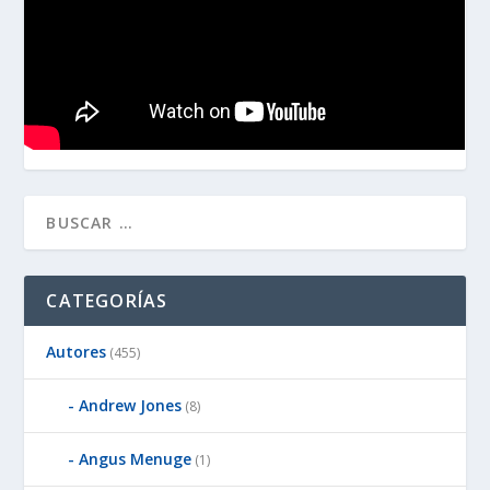
CATEGORÍAS
Autores
(455)
Andrew Jones
(8)
Angus Menuge
(1)