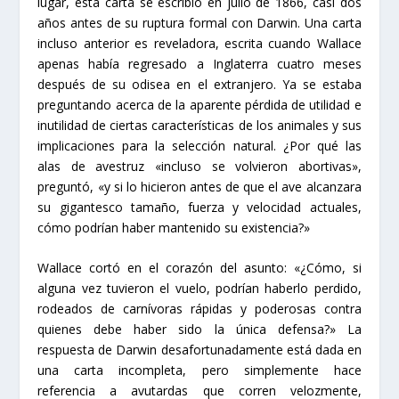
lugar, esta carta se escribió en julio de 1866, casi dos
años antes de su ruptura formal con Darwin. Una carta
incluso anterior es reveladora, escrita cuando Wallace
apenas había regresado a Inglaterra cuatro meses
después de su odisea en el extranjero. Ya se estaba
preguntando acerca de la aparente pérdida de utilidad e
inutilidad de ciertas características de los animales y sus
implicaciones para la selección natural. ¿Por qué las
alas de avestruz «incluso se volvieron abortivas»,
preguntó, «y si lo hicieron antes de que el ave alcanzara
su gigantesco tamaño, fuerza y ​​velocidad actuales,
cómo podrían haber mantenido su existencia?»
Wallace cortó en el corazón del asunto: «¿Cómo, si
alguna vez tuvieron el vuelo, podrían haberlo perdido,
rodeados de carnívoras rápidas y poderosas contra
quienes debe haber sido la única defensa?» La
respuesta de Darwin desafortunadamente está dada en
una carta incompleta, pero simplemente hace
referencia a avutardas que corren velozmente,